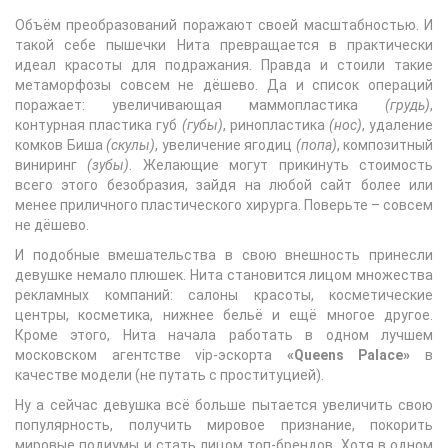
Объём преобразований поражают своей масштабностью. И
такой себе пышечки Нита превращается в практически
идеал красоты для подражания. Правда и стоили такие
метаморфозы совсем не дёшево. Да и список операций
поражает: увеличивающая маммопластика
(грудь)
,
контурная пластика губ
(губы)
, ринопластика
(нос)
, удаление
комков Биша
(скулы)
, увеличение ягодиц
(попа)
, композитный
виниринг
(зубы)
. Желающие могут прикинуть стоимость
всего этого безобразия, зайдя на любой сайт более или
менее приличного пластического хирурга. Поверьте – совсем
не дёшево.
И подобные вмешательства в свою внешность принесли
девушке немало плюшек. Нита становится лицом множества
рекламных компаний: салоны красоты, косметические
центры, косметика, нижнее бельё и ещё многое другое.
Кроме этого, Нита начала работать в одном лучшем
московском агентстве vip-эскорта
«Queens Palace»
в
качестве модели (не путать с проституцией).
Ну а сейчас девушка всё больше пытается увеличить свою
популярность, получить мировое признание, покорить
мировые подиумы и стать лицом топ-брендов. Хотя в одном