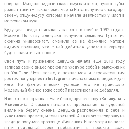
природе. Миндалевидные глаза, смуглая кожа, пухлые губы,
резная талия – такие яркие черты Нита получила благодаря
своему отцу-индусу, который в начале девяностых учился в
московском вузе.
Будущая звезда появилась на свет в ноябре 1992 года в
Москве. По отцу девчушка получила фамилию Гупта, но
окончив университет, сменила её на фамилию матери,
видимо прикинув, что с ней добиться успехов в карьере
будет значительно проще.
Свой путь к признанию девушка начала ещё 2010 году
записав серию видео-уроков по уходу за собой и выложив их
на
YouTube
. Чуть позже, с появлением и стремительным
ростом популярности
Instagram
, начала снимать видео и для
него. Но фантастических успехов это не приносило.
Модельный бизнес тоже особой известности не добавлял.
Известность пришла к Ните благодаря телешоу
«Каникулы в
Мексике-2»
. С самого начала её пребывания на чудесной
вилле на берегу океана, девушка расположила к себе и
участников проекта, и телезрителей. А за свою татуировку на
ягодице получила прозвище «Вишенка». И несмотря на всего
пяти недельный срок пребывания в проекте, даже