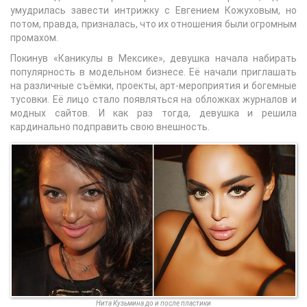
умудрилась завести интрижку с Евгением Кожуховым, но
потом, правда, призналась, что их отношения были огромным
промахом.
Покинув «Каникулы в Мексике», девушка начала набирать
популярность в модельном бизнесе. Её начали приглашать
на различные съёмки, проекты, арт-мероприятия и богемные
тусовки. Её лицо стало появляться на обложках журналов и
модных сайтов. И как раз тогда, девушка и решила
кардинально подправить свою внешность.
Нита Кузьмина до и после пластики