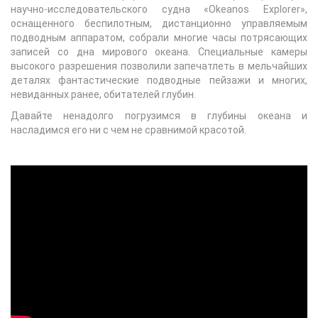
научно-исследовательского судна «Okeanos Explorer»,
оснащенного беспилотным, дистанционно управляемым
подводным аппаратом, собрали многие часы потрясающих
записей со дна мирового океана. Специальные камеры
высокого разрешения позволили запечатлеть в мельчайших
деталях фантастические подводные пейзажи и многих,
невиданных ранее, обитателей глубин.
Давайте ненадолго погрузимся в глубины океана и
насладимся его ни с чем не сравнимой красотой.