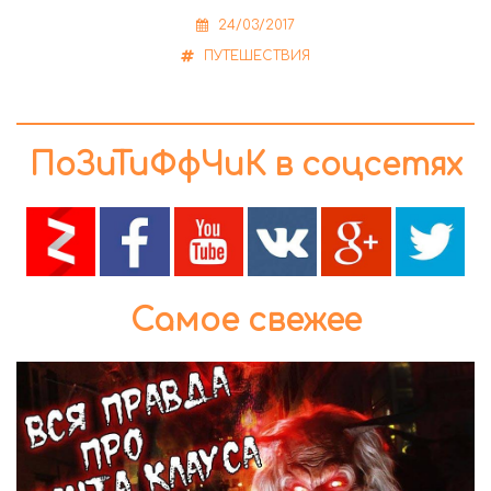
24/03/2017
ПУТЕШЕСТВИЯ
ПоЗиТиФфЧиК в соцсетях
Самое свежее