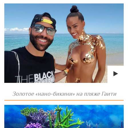
Золотое «нано-бикини» на пляже Гаити