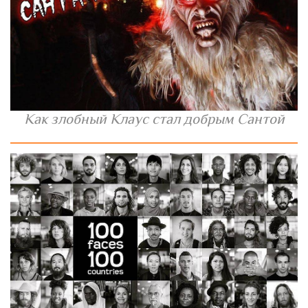
Как злобный Клаус стал добрым Сантой