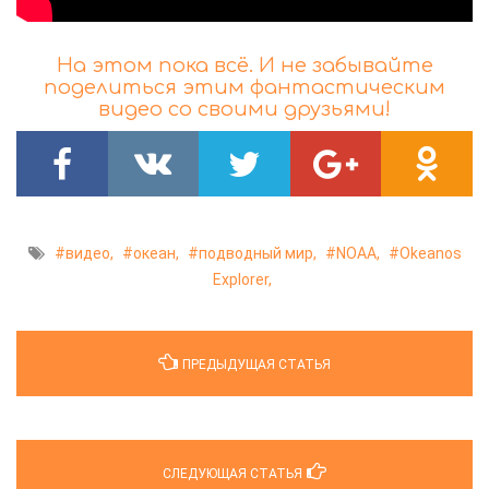
На этом пока всё. И не забывайте
поделиться этим фантастическим
видео со своими друзьями!
видео,
океан,
подводный мир,
NOAA,
Okeanos
Explorer,
ПРЕДЫДУЩАЯ СТАТЬЯ
СЛЕДУЮЩАЯ СТАТЬЯ