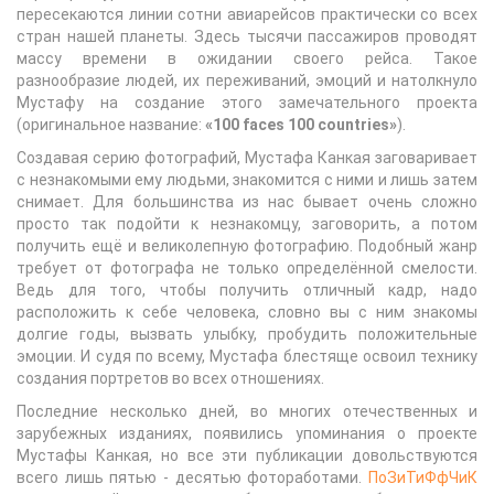
пересекаются линии сотни авиарейсов практически со всех
стран нашей планеты. Здесь тысячи пассажиров проводят
массу времени в ожидании своего рейса. Такое
разнообразие людей, их переживаний, эмоций и натолкнуло
Мустафу на создание этого замечательного проекта
(оригинальное название:
«100 faces 100 countries»
).
Создавая серию фотографий, Мустафа Канкая заговаривает
с незнакомыми ему людьми, знакомится с ними и лишь затем
снимает. Для большинства из нас бывает очень сложно
просто так подойти к незнакомцу, заговорить, а потом
получить ещё и великолепную фотографию. Подобный жанр
требует от фотографа не только определённой смелости.
Ведь для того, чтобы получить отличный кадр, надо
расположить к себе человека, словно вы с ним знакомы
долгие годы, вызвать улыбку, пробудить положительные
эмоции. И судя по всему, Мустафа блестяще освоил технику
создания портретов во всех отношениях.
Последние несколько дней, во многих отечественных и
зарубежных изданиях, появились упоминания о проекте
Мустафы Канкая, но все эти публикации довольствуются
всего лишь пятью - десятью фотоработами.
ПоЗиТиФфЧиК