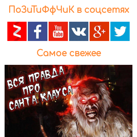
ПоЗиТиФфЧиК в соцсетях
Самое свежее