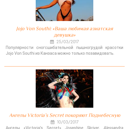
Jojo Von Southi: «Ваша любимая азиатская
девушка»
25/03/2017
Популярности сногсшибательной пышногрудой красотки
Jojo Von Southi из Канзаса можно только позавидовать.
Ангелы Victoria’s Secret покоряют Поднебесную
10/03/2017
Ангелы «Victoria’s Secret»
Josephine Skriver
,
Alessandra