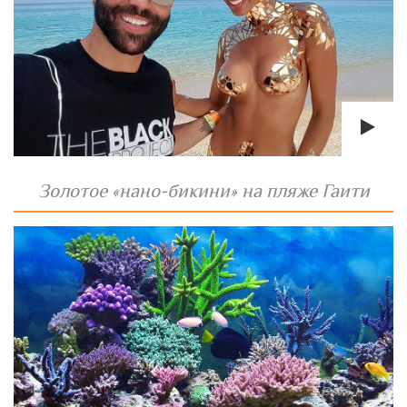
Золотое «нано-бикини» на пляже Гаити