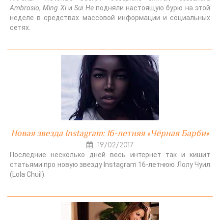
Ambrosio
,
Ming Xi
и
Sui He
подняли настоящую бурю на этой
неделе в средствах массовой информации и социальных
сетях.
Новая звезда Instagram: 16-летняя «Чёрная Барби»
19/02/2017
Последние несколько дней весь интернет так и кишит
статьями про новую звезду Instagram 16-летнюю Лолу Чуил
(Lola Chuil).