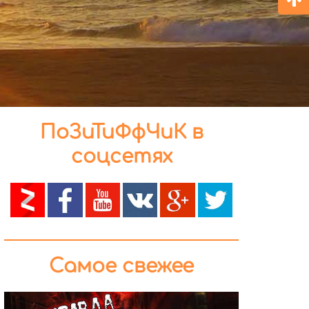
ПоЗиТиФфЧиК в
соцсетях
Самое свежее