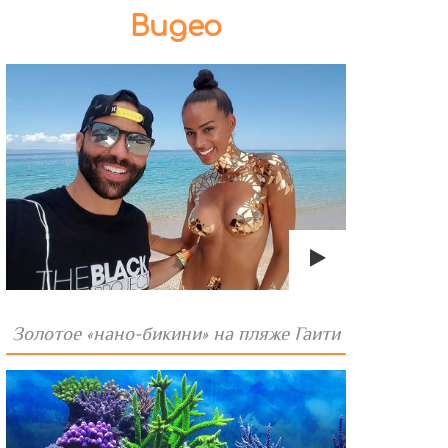
Видео
Золотое «нано-бикини» на пляже Гаити