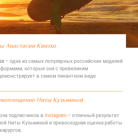
зы Анастасии Квитко
ко
– одна из самых популярных российских моделей
формами, которые она с превеликим
емонстрирует в самом пикантном виде.
евоплощение Ниты Кузьминой
она подписчиков в
Instagram
– отличный результат
ной Ниты Кузьминой и превосходная оценка работы
хирургов.