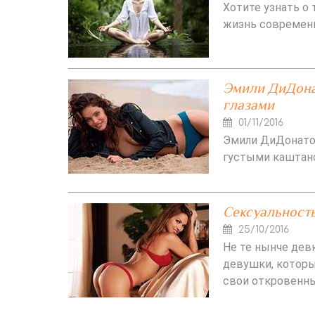
Хотите узнать о 
жизнь современн
Эмили ДиДона
глазами
01/11/2016
Эмили ДиДонато 
густыми каштан
Сексуальность
25/10/2016
Не те нынче дев
девушки, которы
свои откровенны