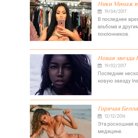
Ники Минаж в 
19/04/2017
В последнее врем
альбома и други
поклонников.
Новая звезда 
19/02/2017
Последние неско
новую звезду Ins
Горячая Белла
12/12/2016
Эта роскошная к
медицине.