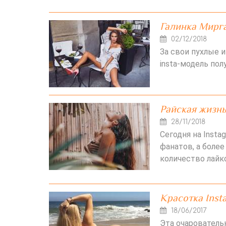
Галинка Мирга
02/12/2018
За свои пухлые и
insta-модель по
Райская жизн
28/11/2018
Сегодня на Insta
фанатов, а боле
количество лайк
Красотка Inst
18/06/2017
Эта очарователь