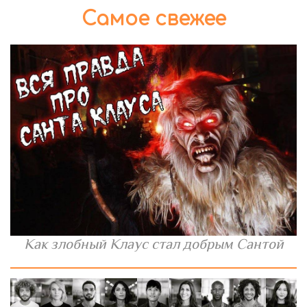
Самое свежее
Как злобный Клаус стал добрым Сантой