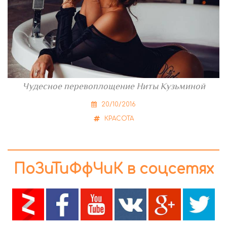
Чудесное перевоплощение Ниты Кузьминой
20/10/2016
КРАСОТА
ПоЗиТиФфЧиК в соцсетях