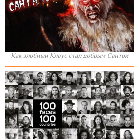
Как злобный Клаус стал добрым Сантой