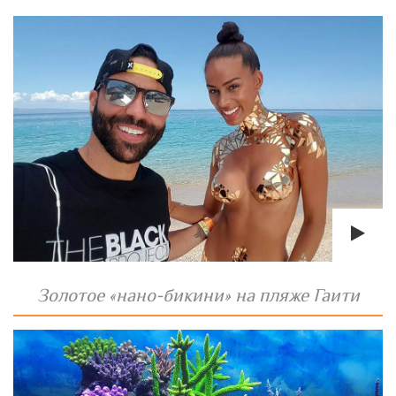
Золотое «нано-бикини» на пляже Гаити