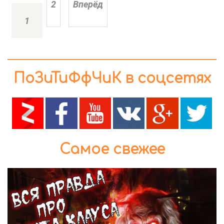
2
Вперёд
1
ПоЗиТиФфЧиК в соцсетях
Самое свежее