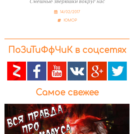
Смешные зверюшки вокруг нас
14/02/2017
ЮМОР
ПоЗиТиФфЧиК в соцсетях
Самое свежее