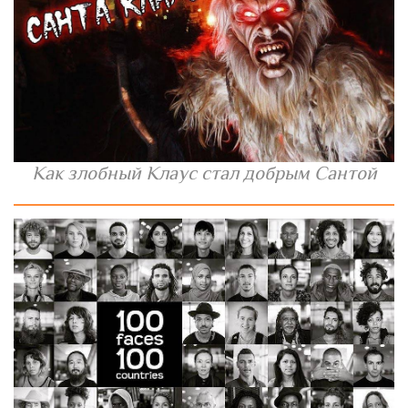
Как злобный Клаус стал добрым Сантой