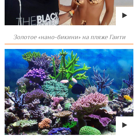
Золотое «нано-бикини» на пляже Гаити