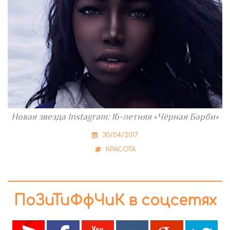
Новая звезда Instagram: 16-летняя «Чёрная Барби»
30/04/2017
КРАСОТА
ПоЗиТиФфЧиК в соцсетях