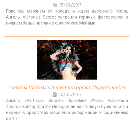
15/03/2017
Пока мы мёрзнем от холода и ждём весеннего тепла,
Ангелы Victoria's Secret устроили горячую фотосессию в
нижнем белье на пляже солнечного Майами.
Ангелы Victoria’s Secret покоряют Поднебесную
10/03/2017
Ангелы «Victoria’s Secret»
Josephine Skriver
,
Alessandra
Ambrosio
,
Ming Xi
и
Sui He
подняли настоящую бурю на этой
неделе в средствах массовой информации и социальных
сетях.