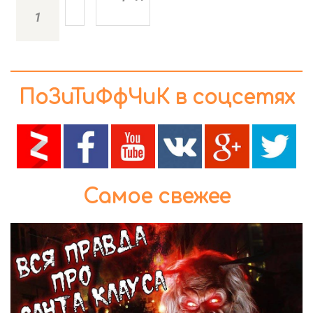
1
ПоЗиТиФфЧиК в соцсетях
Самое свежее