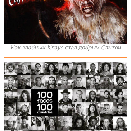
Как злобный Клаус стал добрым Сантой