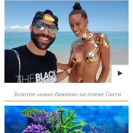
Золотое «нано-бикини» на пляже Гаити