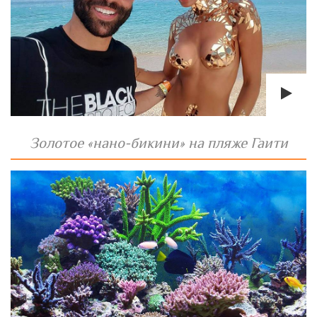
Золотое «нано-бикини» на пляже Гаити