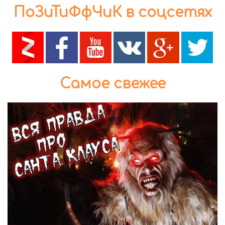
ПоЗиТиФфЧиК в соцсетях
Самое свежее