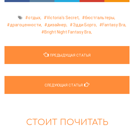
отдых,
Victoria's Secret,
бюстгальтеры,
драгоценности,
дизайнер,
Эдди Борго,
Fantasy Bra,
Bright Night Fantasy Bra,
ПРЕДЫДУЩАЯ СТАТЬЯ
СЛЕДУЮЩАЯ СТАТЬЯ
СТОИТ ПОЧИТАТЬ