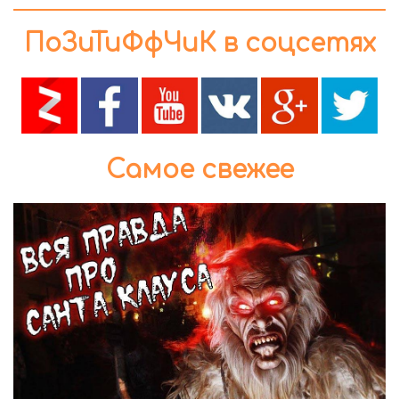
ПоЗиТиФфЧиК в соцсетях
Самое свежее