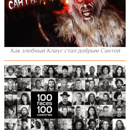
Как злобный Клаус стал добрым Сантой