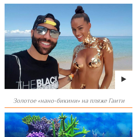
Золотое «нано-бикини» на пляже Гаити