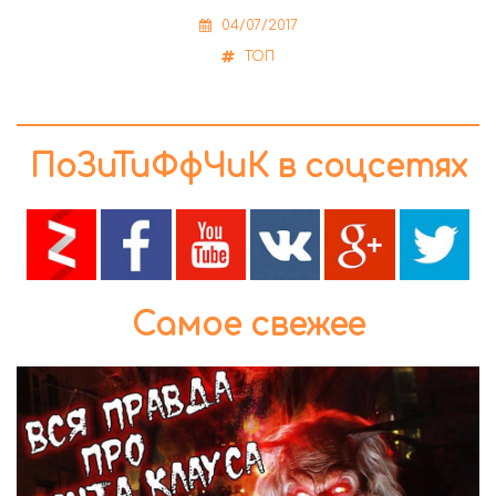
04/07/2017
ТОП
ПоЗиТиФфЧиК в соцсетях
Самое свежее