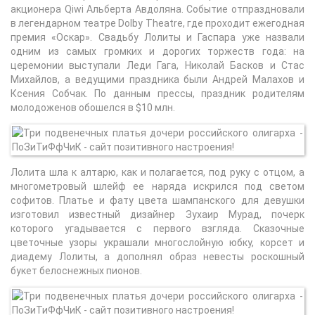
акционера Qiwi Альберта Авдоляна. Событие отпраздновали
в легендарном театре Dolby Theatre, где проходит ежегодная
премия «Оскар». Свадьбу Лолиты и Гаспара уже назвали
одним из самых громких и дорогих торжеств года: на
церемонии выступали Леди Гага, Николай Басков и Стас
Михайлов, а ведущими праздника были Андрей Малахов и
Ксения Собчак. По данным прессы, праздник родителям
молодоженов обошелся в $10 млн.
Лолита шла к алтарю, как и полагается, под руку с отцом, а
многометровый шлейф ее наряда искрился под светом
софитов. Платье и фату цвета шампанского для девушки
изготовил известный дизайнер Зухаир Мурад, почерк
которого угадывается с первого взгляда. Сказочные
цветочные узоры украшали многослойную юбку, корсет и
диадему Лолиты, а дополнял образ невесты роскошный
букет белоснежных пионов.