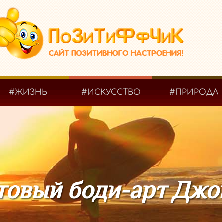
#ЖИЗНЬ
#ИСКУССТВО
#ПРИРОДА
товый боди-арт Джо