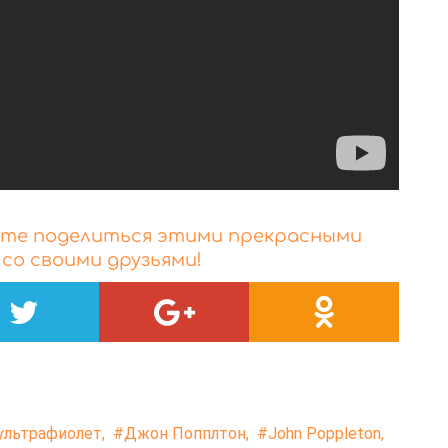
айте поделиться этими прекрасными
со своими друзьями!
ультрафиолет,
Джон Попплтон,
John Poppleton,