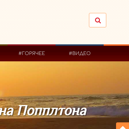
#ГОРЯЧЕЕ
#ВИДЕО
на Попплтона