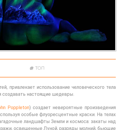
ТОП
ей, привлекает использование человеческого тела
ся создавать настоящие шедевры.
ohn Poppleton
) создает невероятные произведения
используя особые флуоресцентные краски. На телах
гадочные ландшафты Земли и космоса: закаты над
йзажи, освещенные Луной, разряды молний, бьющие