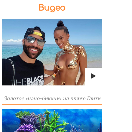
Видео
Золотое «нано-бикини» на пляже Гаити