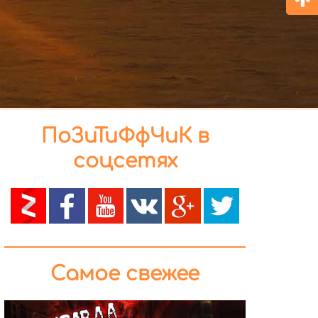
ПоЗиТиФфЧиК в
соцсетях
Самое свежее