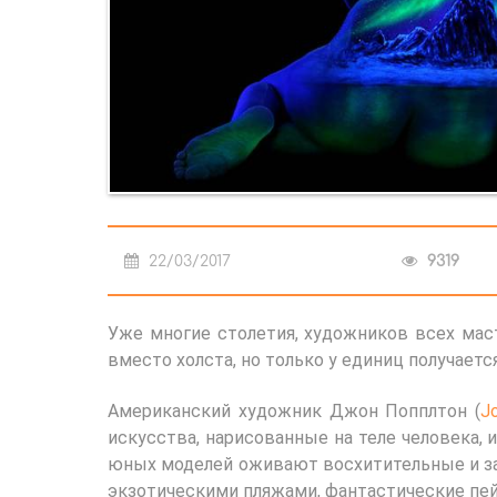
22/03/2017
9319
Уже многие столетия, художников всех маст
вместо холста, но только у единиц получает
Американский художник Джон Попплтон (
J
искусства, нарисованные на теле человека, 
юных моделей оживают восхитительные и за
экзотическими пляжами, фантастические пе