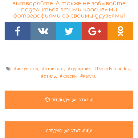
вытворяйте. А также не забывайте
поделиться этими красивыми
фотографиями со своими друзьями!
искусство,
стритарт,
художник,
Dasic Fernandez,
стиль,
краски,
капли,
ПРЕДЫДУЩАЯ СТАТЬЯ
СЛЕДУЮЩАЯ СТАТЬЯ