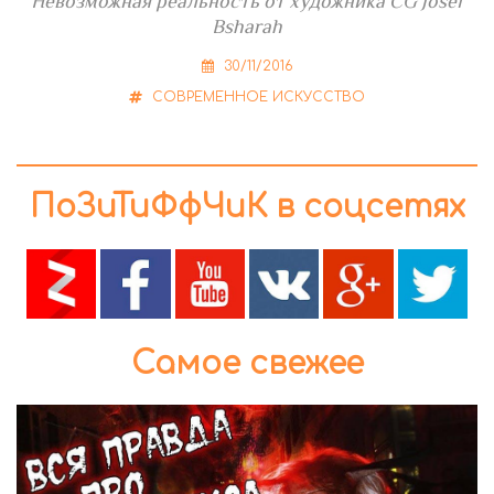
Невозможная реальность от художника CG Josef
Bsharah
30/11/2016
СОВРЕМЕННОЕ ИСКУССТВО
ПоЗиТиФфЧиК в соцсетях
Самое свежее