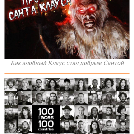
Как злобный Клаус стал добрым Сантой