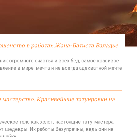
ршенство в работах Жана-Батиста Валадье
ник огромного счастья и всех бед, самое красивое
вление в мире, мечта и не всегда адекватной мечте
 мастерство. Красивейшие татуировки на
ческое тело как холст, настоящие тату-мастера,
т шедевры. Их работы безупречны, ведь они не
ошибку.