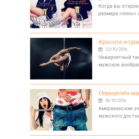
Когда вы открое
размера «плюс» 
Красота и гра
22/10/2016
Невероятный тан
мужское вообра
Определён ид
18/10/2016
Американские уч
мужского достои