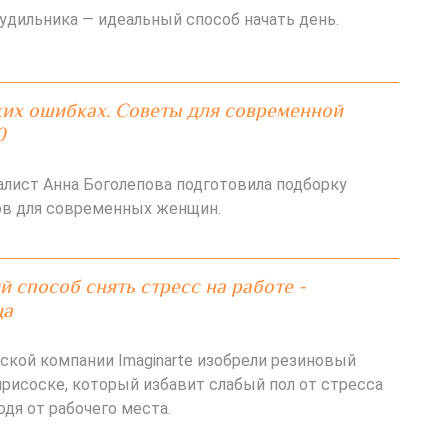
удильника — идеальный способ начать день.
жих ошибках. Советы для современной
0
алист Анна Боголепова подготовила подборку
в для современных женщин.
 способ снять стресс на работе -
ца
кой компании Imaginarte изобрели резиновый
присоске, который избавит слабый пол от стресса
ходя от рабочего места.