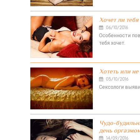
Хочет ли теб
06/10/2016
Особенности пов
тебя хочет.
Хотеть или не 
05/10/2016
Сексологи выяви
Чудо-будильн
день оргазмо
14/09/2016