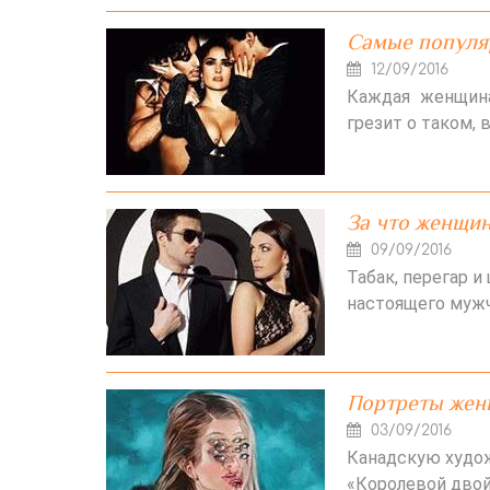
Самые популя
12/09/2016
Каждая женщина
грезит о таком, 
За что женщи
09/09/2016
Табак, перегар и
настоящего муж
Портреты женщ
03/09/2016
Канадскую худож
«Королевой двой