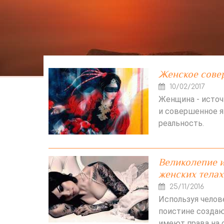
Женское сове
10/02/2017
Женщина - источ
и совершенное я
реальность.
Великолепие и
женских телах
25/11/2016
Используя челове
поистине создаю
имеют права на 