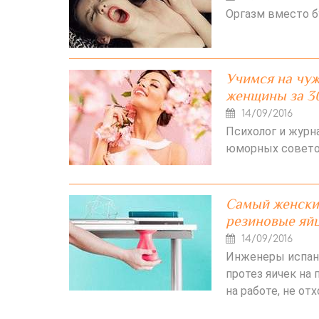
Оргазм вместо б
Учимся на чу
женщины за 3
14/09/2016
Психолог и журн
юморных совето
Самый женский
резиновые яй
14/09/2016
Инженеры испанс
протез яичек на 
на работе, не от