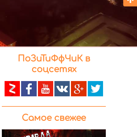
ПоЗиТиФфЧиК в
соцсетях
Самое свежее