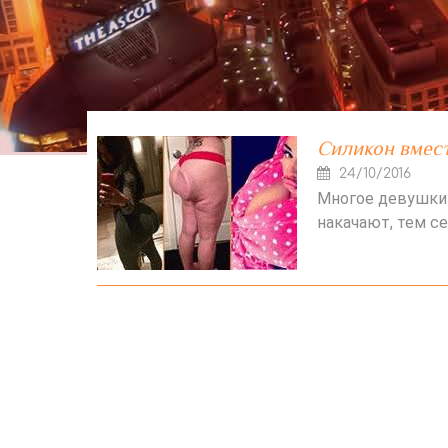
Силикон вмес
24/10/2016
Многое девушки 
накачают, тем с