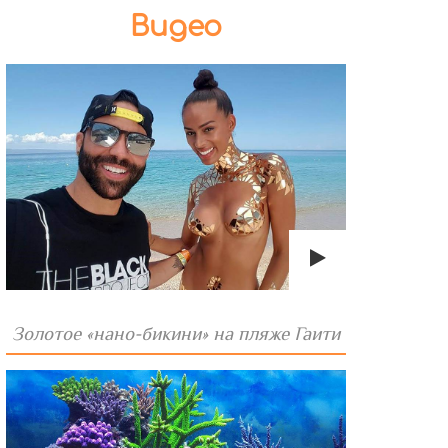
Видео
Золотое «нано-бикини» на пляже Гаити