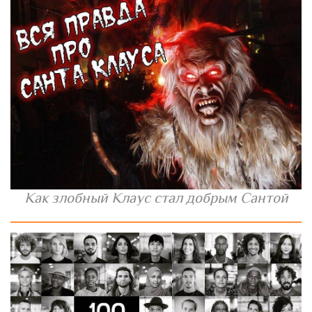
Как злобный Клаус стал добрым Сантой