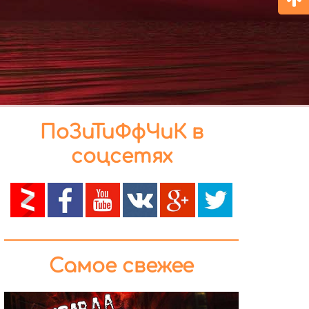
ПоЗиТиФфЧиК в
соцсетях
Самое свежее