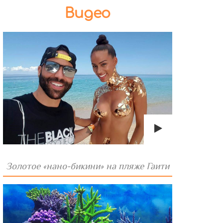
Видео
Золотое «нано-бикини» на пляже Гаити