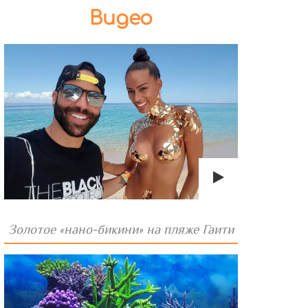
Видео
Золотое «нано-бикини» на пляже Гаити