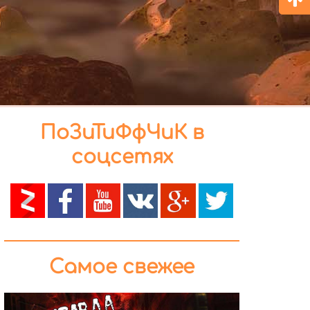
ПоЗиТиФфЧиК в
соцсетях
Самое свежее