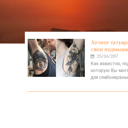
Хотите татуир
свои подмышк
25/06/2017
Как известно, п
которую Вы могл
для слабонервны