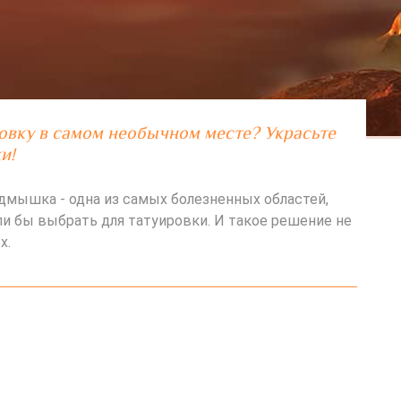
овку в самом необычном месте? Украсьте
и!
одмышка - одна из самых болезненных областей,
и бы выбрать для татуировки. И такое решение не
х.