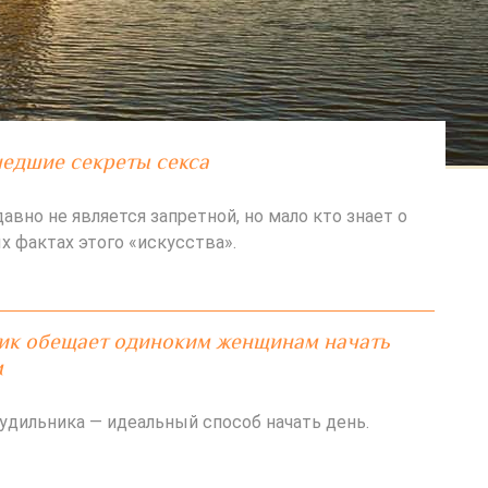
едшие секреты секса
авно не является запретной, но мало кто знает о
 фактах этого «искусства».
ик обещает одиноким женщинам начать
м
удильника — идеальный способ начать день.