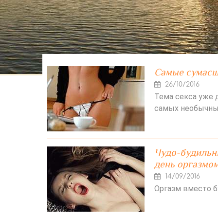
Самые сумасш
26/10/2016
Тема секса уже д
самых необычных
Чудо-будильн
день оргазмо
14/09/2016
Оргазм вместо б