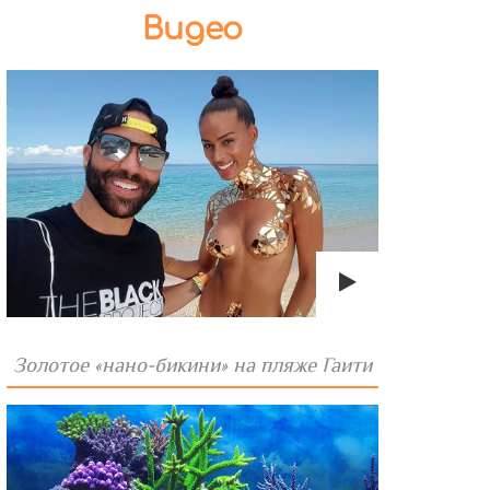
Видео
Золотое «нано-бикини» на пляже Гаити