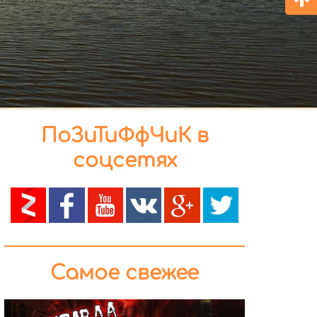
ПоЗиТиФфЧиК в
соцсетях
Самое свежее