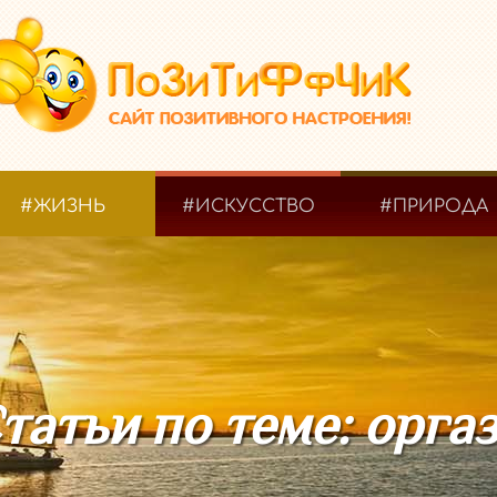
#ЖИЗНЬ
#ИСКУССТВО
#ПРИРОДА
татьи по теме: орга