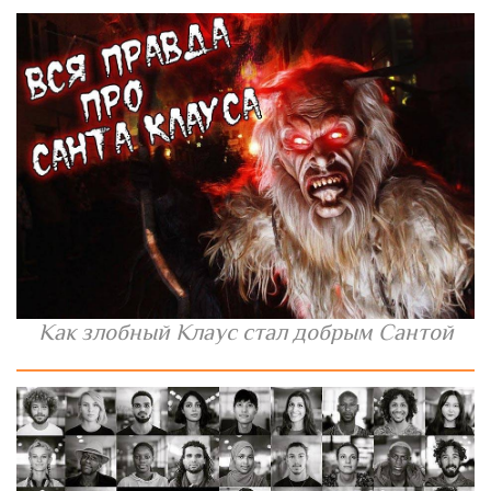
Как злобный Клаус стал добрым Сантой