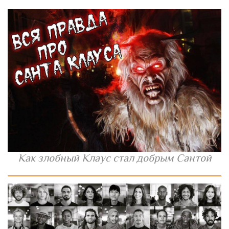
Как злобный Клаус стал добрым Сантой