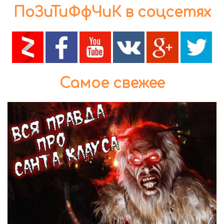
ПоЗиТиФфЧиК в соцсетях
Самое свежее