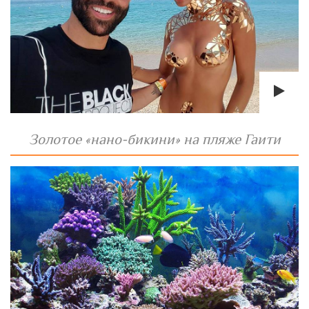
Золотое «нано-бикини» на пляже Гаити