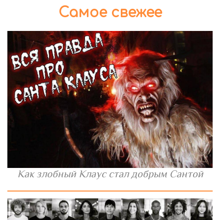
Самое свежее
Как злобный Клаус стал добрым Сантой