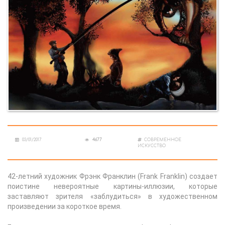
03/01/2017
4677
СОВРЕМЕННОЕ
ИСКУССТВО
42-летний художник Фрэнк Франклин (Frank Franklin) создает
поистине невероятные картины-иллюзии, которые
заставляют зрителя «заблудиться» в художественном
произведении за короткое время.