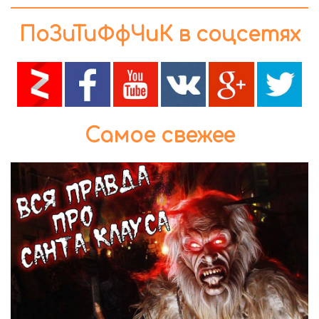
ПоЗиТиФфЧиК в соцсетях
Самое свежее