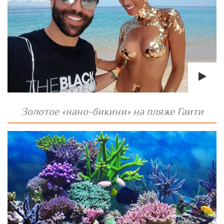
Золотое «нано-бикини» на пляже Гаити