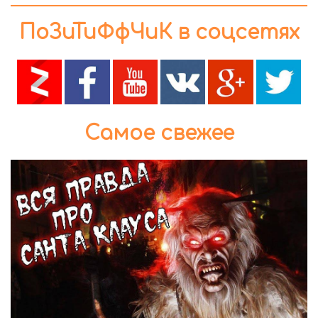
ПоЗиТиФфЧиК в соцсетях
Самое свежее