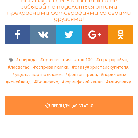
наслаждайтесь красотою и не
забывайте поделиться этими
прекрасными фотографиями со своими
друзьями!
природа,
путешествия,
топ 100,
гора рорайма,
ласвегас,
острова пхипхи,
статуя христаискупителя,
ущелье партнахкламм,
фонтан треви,
парижский
диснейленд,
Бонифачо,
коринфский канал,
мачупикчу,
ПРЕДЫДУЩАЯ СТАТЬЯ