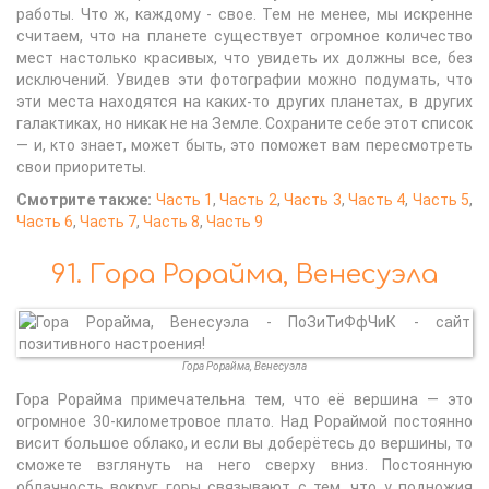
работы. Что ж, каждому - свое. Тем не менее, мы искренне
считаем, что на планете существует огромное количество
мест настолько красивых, что увидеть их должны все, без
исключений. Увидев эти фотографии можно подумать, что
эти места находятся на каких-то других планетах, в других
галактиках, но никак не на Земле. Сохраните себе этот список
— и, кто знает, может быть, это поможет вам пересмотреть
свои приоритеты.
Смотрите также:
Часть 1
,
Часть 2
,
Часть 3
,
Часть 4
,
Часть 5
,
Часть 6
,
Часть 7
,
Часть 8
,
Часть 9
91. Гора Рорайма, Венесуэла
Гора Рорайма, Венесуэла
Гора Рорайма примечательна тем, что её вершина — это
огромное 30-километровое плато. Над Рораймой постоянно
висит большое облако, и если вы доберётесь до вершины, то
сможете взглянуть на него сверху вниз. Постоянную
облачность вокруг горы связывают с тем, что у подножия