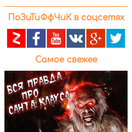
ПоЗиТиФфЧиК в соцсетях
Самое свежее