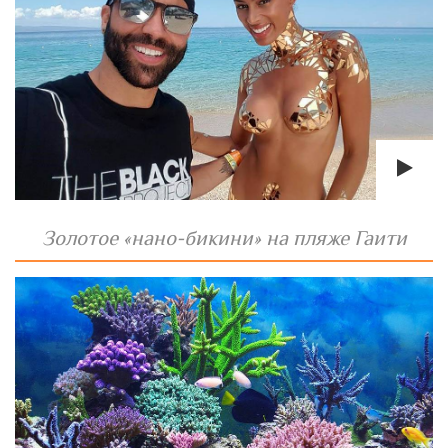
Золотое «нано-бикини» на пляже Гаити